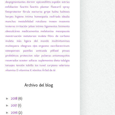
despigmentantes
dormir
epicondilitis
espolón
estrias
exfoliacion
fascitis
fascitis plantar
fluocaril spray
fotoprotector
férula nocturna
gripe
halita
halitosis
herpes
higiene intima
homeopatia resfriado
idealia
manchas
inestabilidad rotuliana
inneov
insomnio
invierno
irritación
jabon intimo
ligamentos
linimento
oleocalcáreo
medicamentos
melatonina
menopausia
menstruación
metatarsos
muleta fibra de carbono
muleta más ligera del mundo
multivitaminas
muñequera
obegrass
ojos
orgasmo
osccilococcinum
osteoporosis
pastillas anticaida
pilfood
pinzas
probióticos
proteccion solar
pulseras antomosquitos
resveradox
scooter
sofocos
suplementos dieta
talalgia
tatuajes
tensión
tobillo
tos
tunel carpiano
valeriana
vitamina D
vitamina K
vómitos
Árbol de té
Archivo del blog
►
2018
(6)
►
2017
(1)
►
2016
(2)