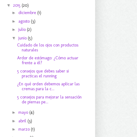
▼
2015
(20)
►
diciembre
(1)
►
agosto
(3)
►
julio
(2)
▼
junio
(5)
Cuidado de los ojos con productos
naturales
Ardor de estómago: ¿Cómo actuar
frente a él?
5 consejos que debes saber si
practicas el running
¿En qué orden debemos aplicar las
cremas para la c...
5 consejos para mejorar la sensación
de piernas pe...
►
mayo
(4)
►
abril
(3)
►
marzo
(1)