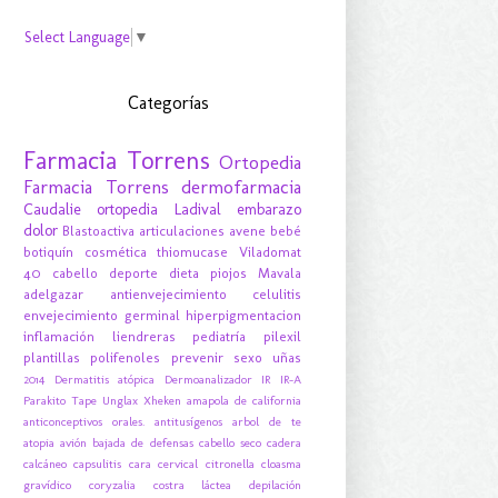
Select Language
▼
Categorías
Farmacia Torrens
Ortopedia
Farmacia Torrens
dermofarmacia
Caudalie
ortopedia
Ladival
embarazo
dolor
Blastoactiva
articulaciones
avene
bebé
botiquín
cosmética
thiomucase
Viladomat
40
cabello
deporte
dieta
piojos
Mavala
adelgazar
antienvejecimiento
celulitis
envejecimiento
germinal
hiperpigmentacion
inflamación
liendreras
pediatría
pilexil
plantillas
polifenoles
prevenir
sexo
uñas
2014
Dermatitis atópica
Dermoanalizador
IR
IR-A
Parakito
Tape
Unglax
Xheken
amapola de california
anticonceptivos orales.
antitusígenos
arbol de te
atopia
avión
bajada de defensas
cabello seco
cadera
calcáneo
capsulitis
cara
cervical
citronella
cloasma
gravídico
coryzalia
costra láctea
depilación