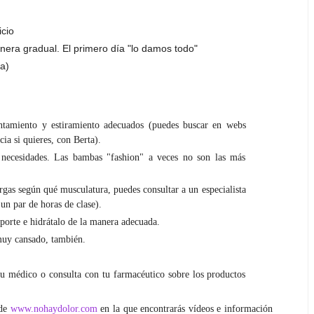
icio
era gradual. El primero día "lo damos todo"
a)
entamiento y estiramiento adecuados (puedes buscar en webs
cia si quieres, con Berta).
necesidades. Las bambas "fashion" a veces no son las más
rgas según qué musculatura, puedes consultar a un especialista
 un par de horas de clase).
eporte e hidrátalo de la manera adecuada.
 muy cansado, también.
tu médico o consulta con tu farmacéutico sobre los productos
 de
www.nohaydolor.com
en la que encontrarás vídeos e información