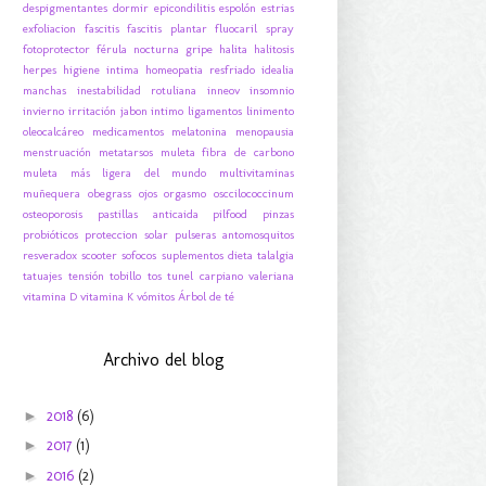
despigmentantes
dormir
epicondilitis
espolón
estrias
exfoliacion
fascitis
fascitis plantar
fluocaril spray
fotoprotector
férula nocturna
gripe
halita
halitosis
herpes
higiene intima
homeopatia resfriado
idealia
manchas
inestabilidad rotuliana
inneov
insomnio
invierno
irritación
jabon intimo
ligamentos
linimento
oleocalcáreo
medicamentos
melatonina
menopausia
menstruación
metatarsos
muleta fibra de carbono
muleta más ligera del mundo
multivitaminas
muñequera
obegrass
ojos
orgasmo
osccilococcinum
osteoporosis
pastillas anticaida
pilfood
pinzas
probióticos
proteccion solar
pulseras antomosquitos
resveradox
scooter
sofocos
suplementos dieta
talalgia
tatuajes
tensión
tobillo
tos
tunel carpiano
valeriana
vitamina D
vitamina K
vómitos
Árbol de té
Archivo del blog
►
2018
(6)
►
2017
(1)
►
2016
(2)