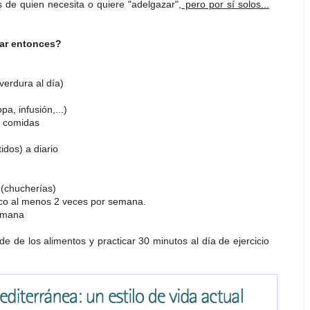
 de quien necesita o quiere "adelgazar",
pero por sí solos...
zar entonces?
verdura al día)
a, infusión,...)
as comidas
idos) a diario
 (chucherías)
co al menos 2 veces por semana.
emana
mide de los alimentos y practicar 30 minutos al día de ejercicio