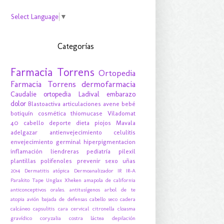
Select Language
▼
Categorías
Farmacia Torrens
Ortopedia
Farmacia Torrens
dermofarmacia
Caudalie
ortopedia
Ladival
embarazo
dolor
Blastoactiva
articulaciones
avene
bebé
botiquín
cosmética
thiomucase
Viladomat
40
cabello
deporte
dieta
piojos
Mavala
adelgazar
antienvejecimiento
celulitis
envejecimiento
germinal
hiperpigmentacion
inflamación
liendreras
pediatría
pilexil
plantillas
polifenoles
prevenir
sexo
uñas
2014
Dermatitis atópica
Dermoanalizador
IR
IR-A
Parakito
Tape
Unglax
Xheken
amapola de california
anticonceptivos orales.
antitusígenos
arbol de te
atopia
avión
bajada de defensas
cabello seco
cadera
calcáneo
capsulitis
cara
cervical
citronella
cloasma
gravídico
coryzalia
costra láctea
depilación